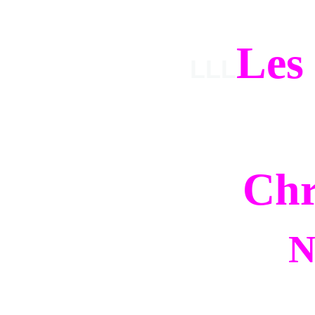
Les
LLL
Chr
N