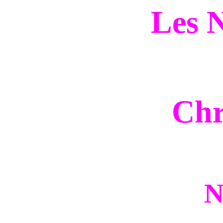
Les N
Chr
N